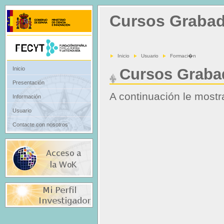
Cursos Graba
Inicio
Usuario
Formaci�n
Cursos Graba
Inicio
Presentación
A continuación le most
Información
Usuario
Contacte con nosotros