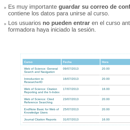
Es muy importante
guardar su correo de con
contiene los datos para unirse al curso.
Los usuarios
no pueden entrar
en el curso ant
formadora haya iniciado la sesión.
Curso
Fecha
Hora
Web of Science: General
09/07/2013
20.00
Search and Navigation
Introduction to
16/07/2013
20.00
ResearcherID
Web of Science: Citation
17/07/2013
16.00
Reporting and the h-Index
Web of Science: Cited
23/07/2013
20.00
Reference Searching
EndNote Basic for Web of
25/07/2013
20.00
Knowledge Users
Journal Citation Reports
31/07/2013
16.00