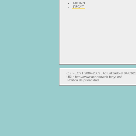
MICINN
FECYT
(c)
FECYT 2004-2009
. Actualizado el 04/03/2
URL: http://www.accesowok.fecyt.es/
Política de privacidad