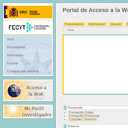
Portal de Acceso a la 
Presentacion
Informacion
Usuario
Inicio
Inicio
Presentación
Información
Usuario
Contacte con nosotros
Formación
Formación Online
Formación Presencial
Tutoriales Thomson
Enlaces