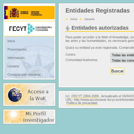
Entidades Registradas
Inicio
Usuario
Entidades autorizadas
Para poder acceder a la Web of Knowledge, una 
las artes y las humanidades, es necesario gesti
Inicio
Quizá su entidad ya esté registrada. Compruébe
Presentación
Centro
Información
Comunidad Autónoma
Usuario
Contacte con nosotros
(c)
FECYT 2004-2009
. Actualizado el 16/04/2
URL: http://www.accesowok.fecyt.es/info/entid
Política de privacidad