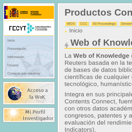
Productos Con
WOS
CCC
ISI Proceedings
Derwen
Inicio
Web of Knowl
Inicio
Presentación
La
Web of Knowledge
Información
Reuters basada en la t
Usuario
de bases de datos biblio
Contacte con nosotros
científicas de cualquier
tecnológico, humanístic
Integra en sus principa
Contents Connect, fuen
con otros datos académ
congresos, patentes y 
evaluación del rendimie
Indicators).