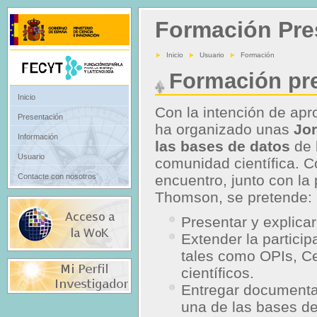
Formación Pre
Inicio
Usuario
Formación
Formación pre
Inicio
Con la intención de apr
Presentación
ha organizado unas
Jor
Información
las bases de datos
de 
Usuario
comunidad científica. 
encuentro, junto con la
Contacte con nosotros
Thomson, se pretende:
Presentar y explicar
Extender la particip
tales como OPIs, Ce
científicos.
Entregar documenta
una de las bases de