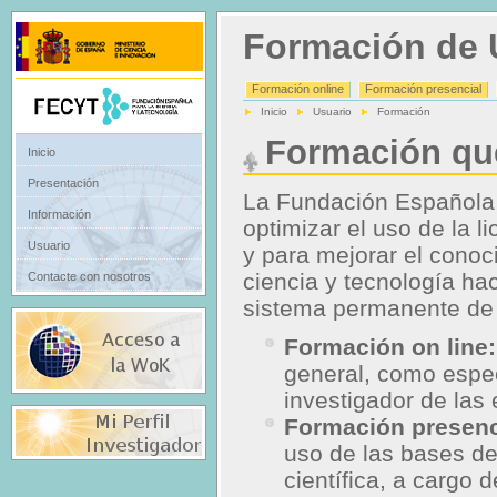
Formación de 
Formación online
Formación presencial
Inicio
Usuario
Formación
Formación que
Inicio
Presentación
La Fundación Española p
Información
optimizar el uso de la l
Usuario
y para mejorar el cono
ciencia y tecnología h
Contacte con nosotros
sistema permanente de f
Formación on line:
general, como especi
investigador de las
Formación presenc
uso de las bases de
científica, a cargo