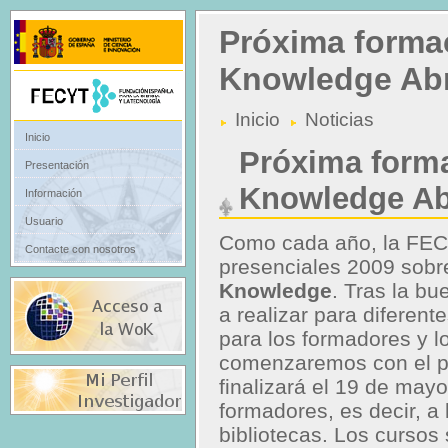
Próxima forma
Knowledge Abr
Inicio
Noticias
Inicio
Próxima form
Presentación
Knowledge Ab
Información
Usuario
Como cada año, la FEC
Contacte con nosotros
presenciales 2009 sobre
Knowledge
. Tras la b
a realizar para diferen
para los formadores y l
comenzaremos con el pri
finalizará el 19 de may
formadores, es decir, a 
bibliotecas. Los cursos