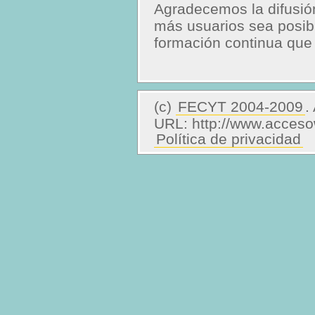
Agradecemos la difusió
más usuarios sea posibl
formación continua que 
(c)
FECYT 2004-2009
.
URL: http://www.acces
Política de privacidad