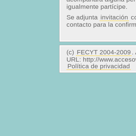
igualmente partícipe.
Se adjunta
invitación
co
contacto para la confir
(c)
FECYT 2004-2009
.
URL: http://www.acces
Política de privacidad