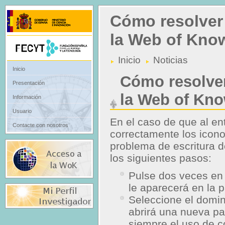
Cómo resolver 
la Web of Kno
Inicio
Noticias
Inicio
Cómo resolver
Presentación
la Web of Kn
Información
Usuario
En el caso de que al e
Contacte con nosotros
correctamente los icono
problema de escritura d
los siguientes pasos:
Pulse dos veces en 
le aparecerá en la p
Seleccione el domin
abrirá una nueva pa
siempre el uso de c