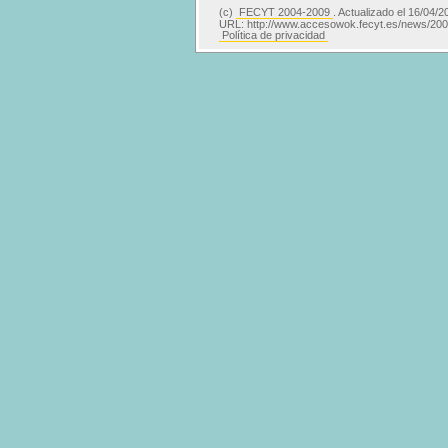
(c)
FECYT 2004-2009
. Actualizado el 16/04/2
URL: http://www.accesowok.fecyt.es/news/20
Política de privacidad