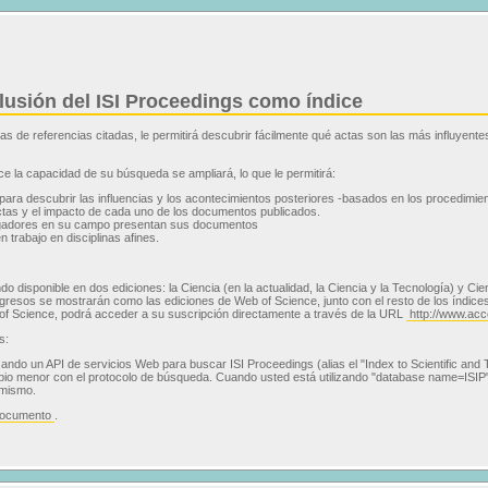
clusión del ISI Proceedings como índice
 de referencias citadas, le permitirá descubrir fácilmente qué actas son las más influyentes.
ce la capacidad de su búsqueda se ampliará, lo que le permitirá:
ara descubrir las influencias y los acontecimientos posteriores -basados en los procedimient
actas y el impacto de cada uno de los documentos publicados.
tigadores en su campo presentan sus documentos
trabajo en disciplinas afines.
do disponible en dos ediciones: la Ciencia (en la actualidad, la Ciencia y la Tecnología) y C
gresos se mostrarán como las ediciones de Web of Science, junto con el resto de los índice
b of Science, podrá acceder a su suscripción directamente a través de la URL
http://www.ac
s:
izando un API de servicios Web para buscar ISI Proceedings (alias el "Index to Scientific and
io menor con el protocolo de búsqueda. Cuando usted está utilizando "database name=ISIP"
 mismo.
documento
.