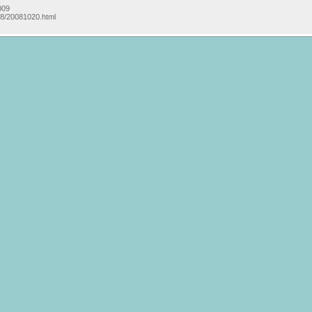
009
08/20081020.html