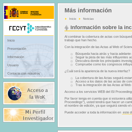
Más información
Inicio
Noticias
Información sobre la in
Al combinar la cobertura de actas con búsquedas
trabajo que han hecho.
Inicio
Con la integración de las Actas al Web of Scien
Presentación
Búsqueda hacia atrás y hacia adelante p
Información
Seguir la pista de las más influyentes 
Descubra donde los principales inves
Compruebe como los congresos influyen 
Usuario
¿Cuál será la apariencia de la nueva interfaz?
Contacte con nosotros
La cobertura de las Actas seguirá estan
Acceso a los datos de las actas de con
Tras la integración de las Actas al We
Acceso a los servicios WEB del ISI Proceeding
Por favor tenga en cuenta que si estuviera util
Proceedings"), usted tendrá que hacer un camb
el nombre de edición, ya que seguirá siendo el
Puede acceder a toda la información en
este 