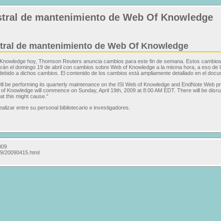
stral de mantenimiento de Web Of Knowledge
stral de mantenimiento de Web Of Knowledge
f Knowledge hoy, Thomson Reuters anuncia cambios para este fin de semana. Estos cambios
uarán el domingo 19 de abril con cambios sobre Web of Knowledge a la misma hora, a eso de l
, debido a dichos cambios. El contenido de los cambios está ampliamente detallado en el do
ll be performing its quarterly maintenance on the ISI Web of Knowledge and EndNote Web pro
f Knowledge will commence on Sunday, April 19th, 2009 at 8:00 AM EDT. There will be disrup
at this might cause."
izar entre su personal bibliotecario e investigadores.
009
09/20090415.html