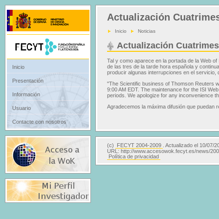
Actualización Cuatrime
Inicio
Noticias
Actualización Cuatrime
Tal y como aparece en la portada de la Web o
de las tres de la tarde hora española y contin
Inicio
producir algunas interrupciones en el servicio
Presentación
"The Scientific business of Thomson Reuters wi
9:00 AM EDT. The maintenance for the ISI Web o
Información
periods. We apologize for any inconvenience th
Agradecemos la máxima difusión que puedan real
Usuario
Contacte con nosotros
(c)
FECYT 2004-2009
. Actualizado el 10/07/2
URL: http://www.accesowok.fecyt.es/news/20
Política de privacidad