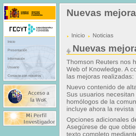
Nuevas mejor
Inicio
Noticias
Inicio
Nuevas mejor
Presentación
Información
Thomson Reuters nos h
Usuario
Web of Knowledge. A co
las mejoras realizadas:
Contacte con nosotros
Nuevo contenido de alta
Sus usuarios necesitan t
homólogos de la comunid
incluye ahora la revist
Opciones adicionales d
Asegúrese de que obtie
texto completo mediante