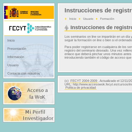
Instrucciones de regist
Inicio
Usuario
Formación
Instrucciones de registr
Los seminarios on line se impartirán en un día
seguir la formación on line o bien si el ordena
Inicio
Para poder registrarse en cualquiera de los se
Presentación
registro del seminario deseado. Una vez relleno
enlace que deberá pinchar unos minutos antes de
Información
introduciendo también el código de acceso que 
Usuario
Contacte con nosotros
(c)
FECYT 2004-2009
. Actualizado el 12/11/2
URL: http://www.accesowok.fecyt.es/cursos/in
Política de privacidad