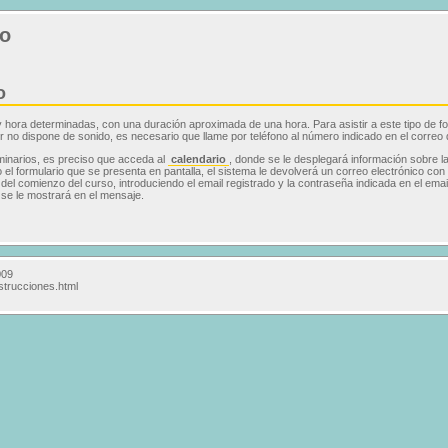
ro
o
 y hora determinadas, con una duración aproximada de una hora. Para asistir a este tipo de
dor no dispone de sonido, es necesario que llame por teléfono al número indicado en el correo
minarios, es preciso que acceda al
calendario
, donde se le desplegará información sobre 
 el formulario que se presenta en pantalla, el sistema le devolverá un correo electrónico con
l comienzo del curso, introduciendo el email registrado y la contraseña indicada en el email 
se le mostrará en el mensaje.
009
strucciones.html