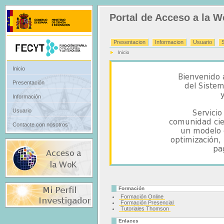
Portal de Acceso a la 
Presentacion
Informacion
Usuario
Inicio
Inicio
Presentación
Información
Usuario
Contacte con nosotros
Formación
Formación Online
Formación Presencial
Tutoriales Thomson
Enlaces