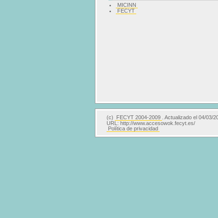
MICINN
FECYT
(c)
FECYT 2004-2009
. Actualizado el 04/03/2
URL: http://www.accesowok.fecyt.es/
Política de privacidad